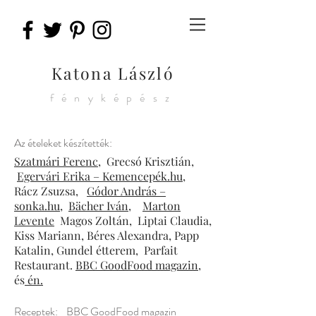
Katona László
fényképész
Az ételeket készítették:
Szatmári Ferenc,
Grecsó Krisztián,
Egervári Erika – Kemencepék.hu
,
Rácz Zsuzsa,
Gódor András –
sonka.hu
,
Bächer Iván
,
Marton
Levente
Magos Zoltán, Liptai Claudia,
Kiss Mariann, Béres Alexandra, Papp
Katalin, Gundel étterem, Parfait
Restaurant.
BBC GoodFood magazin
,
és
én.
Receptek:
BBC GoodFood magazin